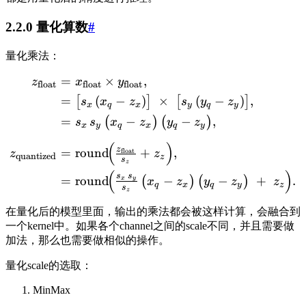
2.2.0 量化算数
#
量化乘法：
=
×
,
z
x
y
float
float
float
=
(
−
)
×
(
−
)
,
[
]
[
]
s
x
z
s
y
z
x
q
x
y
q
y
=
−
−
,
(
)
(
)
s
s
x
z
y
z
x
y
q
x
q
y
(
)
z
=
round
+
,
float
z
z
quantized
z
s
z
(
)
s
s
=
round
−
−
+
.
(
)
(
)
x
y
x
z
y
z
z
q
x
q
y
z
s
z
在量化后的模型里面，输出的乘法都会被这样计算，会融合到
一个kernel中。如果各个channel之间的scale不同，并且需要做
加法，那么也需要做相似的操作。
量化scale的选取：
MinMax