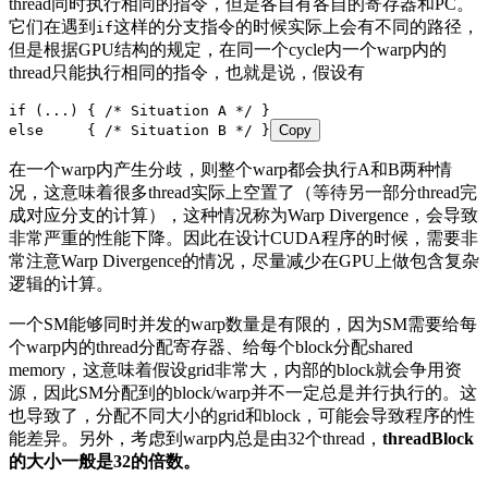
thread同时执行相同的指令，但是各自有各自的寄存器和PC。
它们在遇到
这样的分支指令的时候实际上会有不同的路径，
if
但是根据GPU结构的规定，在同一个cycle内一个warp内的
thread只能执行相同的指令，也就是说，假设有
if
 (...) {
 /* Situation A */
 }
else
     {
 /* Situation B */
 }
Copy
在一个warp内产生分歧，则整个warp都会执行A和B两种情
况，这意味着很多thread实际上空置了（等待另一部分thread完
成对应分支的计算），这种情况称为Warp Divergence，会导致
非常严重的性能下降。因此在设计CUDA程序的时候，需要非
常注意Warp Divergence的情况，尽量减少在GPU上做包含复杂
逻辑的计算。
一个SM能够同时并发的warp数量是有限的，因为SM需要给每
个warp内的thread分配寄存器、给每个block分配shared
memory，这意味着假设grid非常大，内部的block就会争用资
源，因此SM分配到的block/warp并不一定总是并行执行的。这
也导致了，分配不同大小的grid和block，可能会导致程序的性
能差异。另外，考虑到warp内总是由32个thread，
threadBlock
的大小一般是32的倍数。