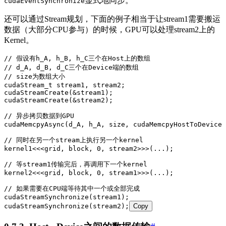
显式地同步。
cudaEventSynchronize
还可以通过Stream规划，下面的例子相当于让stream1需要搬运
数据（大部分CPU参与）的时候，GPU可以处理stream2上的
Kernel。
// 假设有h_A, h_B, h_C三个在Host上的数组
// d_A, d_B, d_C三个在Device端的数组
// size为数组大小
cudaStream_t
 stream1
,
 stream2;
cudaStreamCreate
(
&
stream1
);
cudaStreamCreate
(
&
stream2
);
// 异步拷贝数据到GPU
cudaMemcpyAsync
(d_A
,
 h_A
,
 size
,
 cudaMemcpyHostToDevice
,
// 同时在另一个stream上执行另一个kernel
kernel1
<<<
grid
,
 block
,
 0
,
 stream2
>>>
(...);
// 等stream1传输完后，再调用下一个kernel
kernel2
<<<
grid
,
 block
,
 0
,
 stream1
>>>
(...);
// 如果需要在CPU端等待其中一个或全部完成
cudaStreamSynchronize
(stream1);
cudaStreamSynchronize
(stream2);
Copy