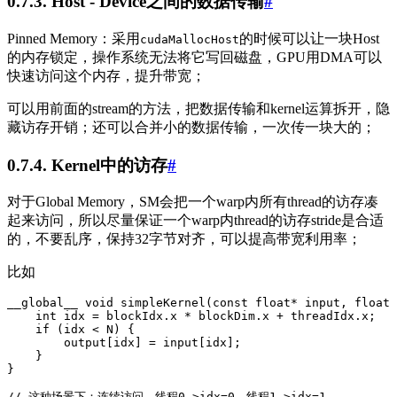
0.7.3. Host - Device之间的数据传输
#
Pinned Memory：采用
的时候可以让一块Host
cudaMallocHost
的内存锁定，操作系统无法将它写回磁盘，GPU用DMA可以
快速访问这个内存，提升带宽；
可以用前面的stream的方法，把数据传输和kernel运算拆开，隐
藏访存开销；还可以合并小的数据传输，一次传一块大的；
0.7.4. Kernel中的访存
#
对于Global Memory，SM会把一个warp内所有thread的访存凑
起来访问，所以尽量保证一个warp内thread的访存stride是合适
的，不要乱序，保持32字节对齐，可以提高带宽利用率；
比如
__global__ 
void
 simpleKernel
(
const
 float
*
 input
,
 float
*
    int
 idx 
=
 blockIdx
.
x
 *
 blockDim
.
x
 +
 threadIdx
.
x
;
    if
 (idx 
<
 N) {
        output
[idx] 
=
 input
[idx];
    }
}
// 这种场景下：连续访问，线程0->idx=0，线程1->idx=1..