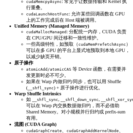
: 常见于让数据传输和 Kernel 执
cudaMemcpyAsync
行重叠。
: 允许某些回调函数在 GPU
cudaLaunchHostFunc
上的工作完成后在 Host 端被调用。
Unified Memory (Managed Memory)
: 分配统一内存，CUDA 负责
cudaMallocManaged
在 CPU/GPU 间迁移和一致性维护。
一些高级特性，如预取（
）
cudaMemPrefetchAsync
可以在多 GPU 的平台上显式地预取到本地 GPU，
以减少缺页开销。
原子操作
等 Device 函数，在需要并
atomicAdd/atomicCAS
发更新时必不可少。
如果在 Warp 内做归约/同步，也可以用 Shuffle
(
) + 原子操作进行优化。
__shfl_sync
Warp Shuffle Intrinsics
如
,
,
__shfl_sync
__shfl_down_sync
__shfl_xor_sy
可以在 Warp 内交换数据做归约，而不必借助
Shared Memory。对小规模并行归约或 prefix-sum
有用。
流图 (CUDA Graph)
、
、
cudaGraphCreate
cudaGraphAddKernelNode