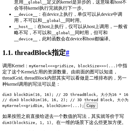
意用
定义的kernel是异步的，这意味着host不
__global__
会等待kernel执行完就执行下一步。
：在device上执行，单仅可以从device中调
__device__
用，不可以和
同时用。
__global__
：在host上执行，仅可以从host上调用，一般省
__host__
略不写，不可以和
同时用，但可和
__global__
，此时函数会在device和host都编译。
__device__
1.1. threadBlock指定
#
调用Kernel：
中指
myKernel<<<gridSize, blockSize>>>(...)
定了这个Kernel占用的资源数量。由前面的图可以知道，
threadGrid, threadBlock内部其实可以看做是二维排布的，另一
种kernel调用的写法可以是：
dim3 
blockDim
(
16
,
 16
);
 // 2D threadBlock, 大小为16 * 16
// dim3 blockDim(16, 16, 2);
 // 3D thread Block, 大小为1
myKernel
<<
gridDim
,
 blockDim
>>
(...);
Copy
如果按照之前直接给进去一个数值的写法，其实就等价于写
。在一维的场景下这么些更加方便。
dim3(blockSize, 1, 1)