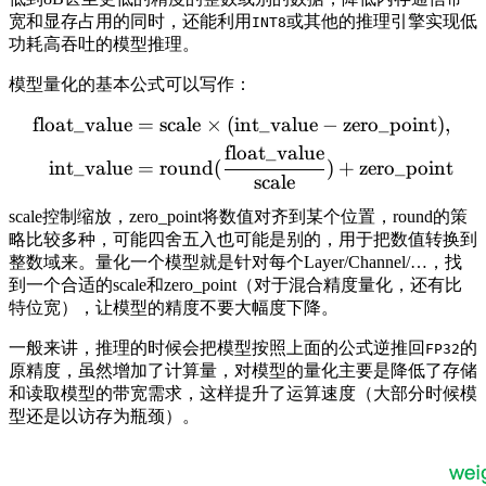
宽和显存占用的同时，还能利用
或其他的推理引擎实现低
INT8
功耗高吞吐的模型推理。
模型量化的基本公式可以写作：
float_value
=
scale
×
(
int_value
−
zero_point
)
,
float_value
int_value
=
round
(
)
+
zero_point
scale
scale控制缩放，zero_point将数值对齐到某个位置，round的策
略比较多种，可能四舍五入也可能是别的，用于把数值转换到
整数域来。量化一个模型就是针对每个Layer/Channel/…，找
到一个合适的scale和zero_point（对于混合精度量化，还有比
特位宽），让模型的精度不要大幅度下降。
一般来讲，推理的时候会把模型按照上面的公式逆推回
的
FP32
原精度，虽然增加了计算量，对模型的量化主要是降低了存储
和读取模型的带宽需求，这样提升了运算速度（大部分时候模
型还是以访存为瓶颈）。