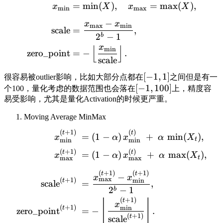
=
min
(
)
,
=
max
(
)
,
x
X
x
X
m
i
n
m
a
x
−
x
x
m
a
x
m
i
n
scale
=
,
2
−
1
b
x
⌊
⌋
m
i
n
zero_point
=
−
.
scale
[
−
1
,
1
]
很容易被outlier影响，比如大部分点都在
之间但是有一
[
−
1
,
100
]
个100，量化考虑的数据范围也会落在
上，精度容
易受影响，尤其是量化Activation的时候更严重。
Moving Average MinMax
(
+
1
)
(
)
t
t
=
(
1
−
)
+
min
(
)
,
x
α
x
α
X
t
m
i
n
m
i
n
(
+
1
)
(
)
t
t
=
(
1
−
)
+
max
(
)
,
x
α
x
α
X
m
a
x
m
a
x
t
(
+
1
)
(
+
1
)
t
t
−
x
x
m
a
x
(
+
1
)
m
i
n
t
scale
=
,
2
−
1
b
(
+
1
)
⌊
⌋
t
x
(
+
1
)
m
i
n
t
zero_point
=
−
.
(
+
1
)
t
scale