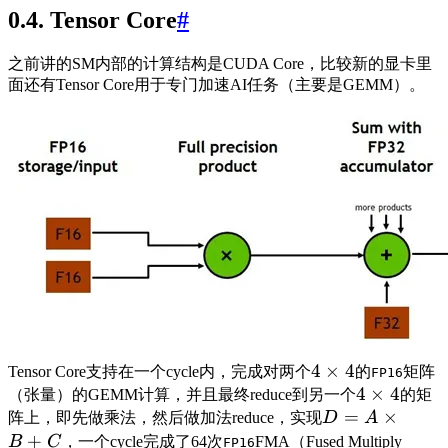
0.4. Tensor Core
#
之前讲的SM内部的计算结构是CUDA Core，比较新的显卡里
面还有Tensor Core用于专门加速AI任务（主要是GEMM）。
4
×
4
Tensor Core支持在一个cycle内，完成对两个
的
矩阵
FP16
4
×
4
（张量）的GEMM计算，并且最终reduce到另一个
的矩
=
×
阵上，即先做乘法，然后做加法reduce，实现
D
A
+
B
C
，一个cycle完成了64次
FMA（Fused Multiply
FP16