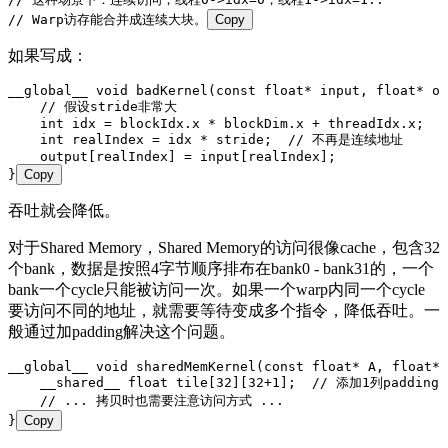
// Warp访存能合并成连续大块。
Copy
如果写成：
__global__ 
void
 badKernel
(
const
 float
*
 input
,
 float
*
 ou
    // 假设stride非常大
    int
 idx 
=
 blockIdx
.
x
 *
 blockDim
.
x
 +
 threadIdx
.
x
;
    int
 realIndex 
=
 idx 
*
 stride;
  // 不再是连续地址
    output
[realIndex] 
=
 input
[realIndex];
}
Copy
吞吐就会降低。
对于Shared Memory，Shared Memory的访问很像cache，包含32
个bank，数据是按照4字节顺序排布在bank0 - bank31的，一个
bank一个cycle只能被访问一次。如果一个warp内同一个cycle
要访问不同的地址，就需要等待变成多个指令，降低吞吐。一
般通过加padding解决这个问题。
__global__ 
void
 sharedMemKernel
(
const
 float
*
 A
,
 float
*
 
    __shared__ 
float
 tile
[
32
][
32
+
1
];
  // 添加1列paddin
    // ... 拷贝时也需要注意访问方式 ...
}
Copy