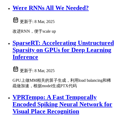
Were RNNs All We Needed?
更新于:
8 Mar, 2025
改进RNN，便于scale up
SparseRT: Accelerating Unstructured
Sparsity on GPUs for Deep Learning
Inference
更新于:
8 Mar, 2025
GPU上做MM相关的算子生成，利用load balancing和稀
疏做加速，根据model生成PTX代码
VPRTempo: A Fast Temporally
Encoded Spiking Neural Network for
Visual Place Recognition