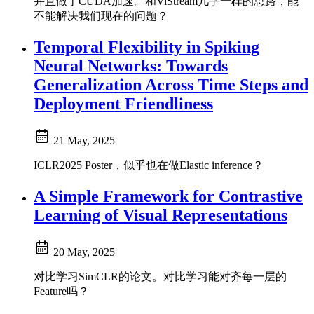
并且做了CUDA加速。和ViStream几乎一样的思路，能
不能解决我们现在的问题？
Temporal Flexibility in Spiking
Neural Networks: Towards
Generalization Across Time Steps and
Deployment Friendliness
21 May, 2025
ICLR2025 Poster，似乎也在做Elastic inference？
A Simple Framework for Contrastive
Learning of Visual Representations
20 May, 2025
对比学习SimCLR的论文。对比学习能对齐每一层的
Feature吗？