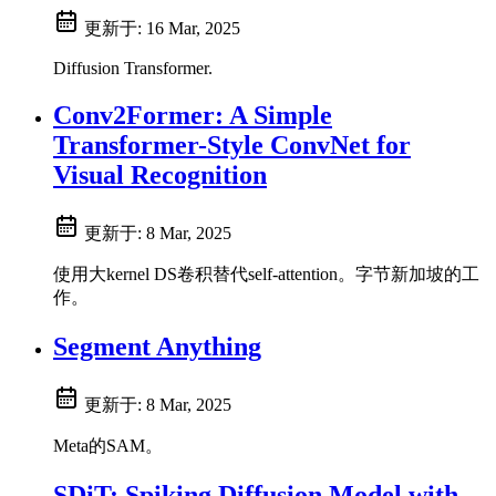
更新于:
16 Mar, 2025
Diffusion Transformer.
Conv2Former: A Simple
Transformer-Style ConvNet for
Visual Recognition
更新于:
8 Mar, 2025
使用大kernel DS卷积替代self-attention。字节新加坡的工
作。
Segment Anything
更新于:
8 Mar, 2025
Meta的SAM。
SDiT: Spiking Diffusion Model with