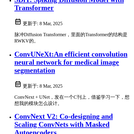
Transformer
更新于:
8 Mar, 2025
脉冲Diffusion Transformer，里面的Transformer的结构是
RWKV的。
ConvUNeXt:An efficient convolution
neural network for medical image
segmentation
更新于:
8 Mar, 2025
ConvNext + UNet，发在一个C刊上，借鉴学习一下，想
想我的模块怎么设计。
ConvNext V2: Co-designing and
Scaling ConvNets with Masked
Autoencoders